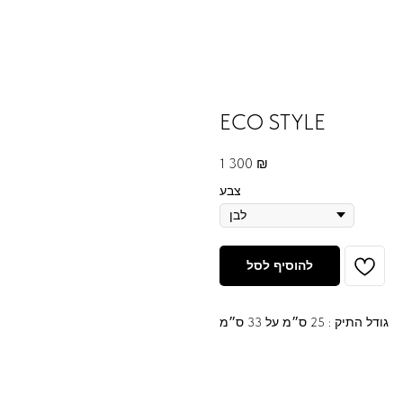
ECO STYLE
1 300
₪
צבע
להוסיף לסל
גודל התיק : 25 ס״מ על 33 ס״מ