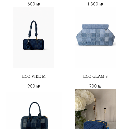
600
₪
1 300
₪
ECO VIBE M
ECO GLAM S
900
₪
700
₪