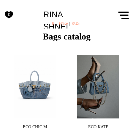
RINA
0
IL
|
ENG
|
RUS
SHNEI
Bags catalog
ECO CHIC M
ECO KATE