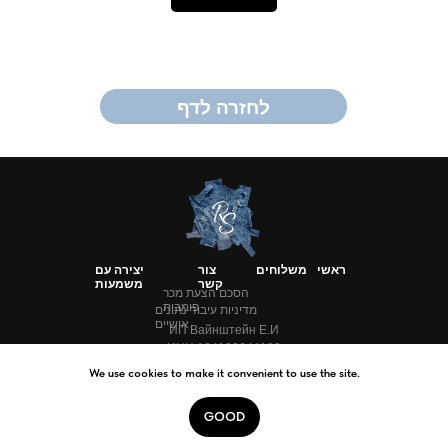
לחזרה לדף
הראשי
ראשי
משלוחים
צור
יצירה עם
קשר
משמעות
הסכם הצעת מכר
פומבית
מדיניות עיבוד נתונים
אישיים
ИП Вайнштейн Е.И
ИНН 184100644183
ОГРНИП 320183200013790
We use cookies to make it convenient to use the site.
GOOD
Tilda
Made on