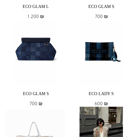
ECO GLAM L
ECO GLAM S
1 200
₪
700
₪
ECO GLAM S
ECO LADY S
700
₪
600
₪