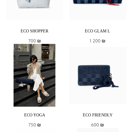
ECO SHOPPER
ECO GLAM L
700
₪
1 200
₪
ECO YOGA
ECO FRIENDLY
750
₪
600
₪