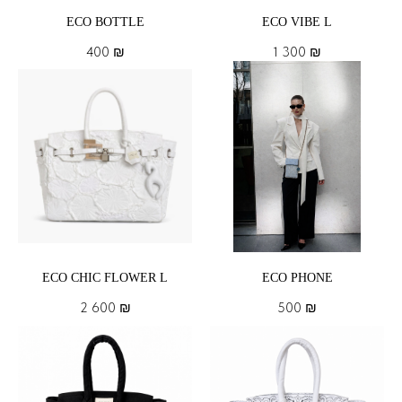
ECO BOTTLE
ECO VIBE L
400
₪
1 300
₪
ECO CHIC FLOWER L
ECO PHONE
2 600
₪
500
₪