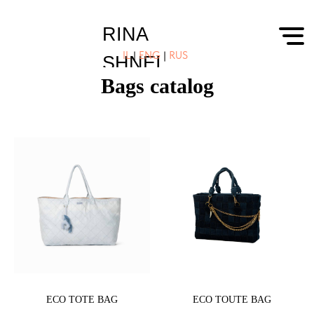
RINA
IL
|
ENG
|
RUS
SHNEI
Bags catalog
ECO TOTE BAG
ECO TOUTE BAG