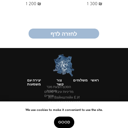
1 200
₪
1 300
₪
לחזרה לדף
הראשי
ראשי
משלוחים
צור
יצירה עם
קשר
משמעות
הסכם הצעת מכר
פומבית
מדיניות עיבוד נתונים
אישיים
ИП Вайнштейн Е.И
ИНН 184100644183
ОГРНИП 320183200013790
We use cookies to make it convenient to use the site.
GOOD
Tilda
Made on